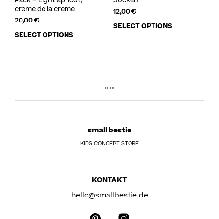
Pack – Light apricot/
Socken
creme de la creme
12,00
€
20,00
€
SELECT OPTIONS
SELECT OPTIONS
small bestie
KIDS CONCEPT STORE
KONTAKT
hello@smallbestie.de