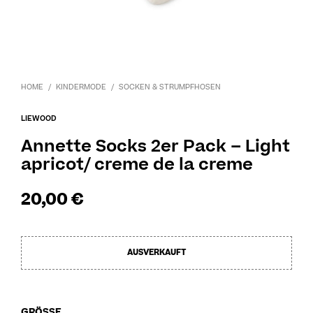
HOME
/
KINDERMODE
/
SOCKEN & STRUMPFHOSEN
LIEWOOD
Annette Socks 2er Pack – Light
apricot/ creme de la creme
20,00
€
AUSVERKAUFT
GRÖSSE