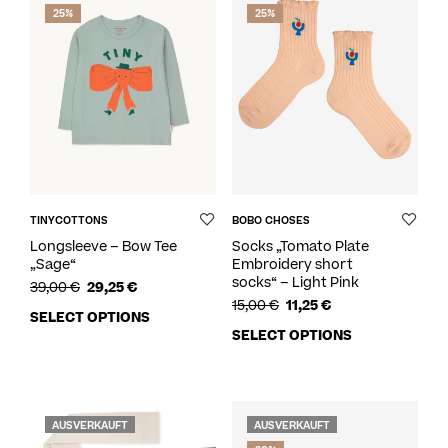
25%
25%
TINYCOTTONS
BOBO CHOSES
Longsleeve – Bow Tee
Socks „Tomato Plate
„Sage“
Embroidery short
socks“ – Light Pink
39,00
€
29,25
€
15,00
€
11,25
€
SELECT OPTIONS
SELECT OPTIONS
AUSVERKAUFT
AUSVERKAUFT