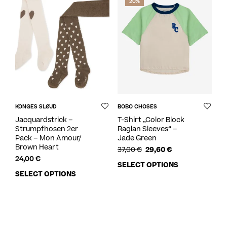
20%
KONGES SLØJD
BOBO CHOSES
Jacquardstrick –
T-Shirt „Color Block
Strumpfhosen 2er
Raglan Sleeves“ –
Pack – Mon Amour/
Jade Green
Brown Heart
37,00
€
29,60
€
24,00
€
SELECT OPTIONS
SELECT OPTIONS