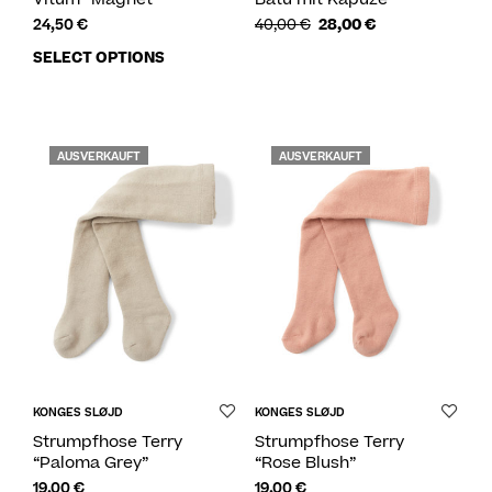
24,50
€
40,00
€
28,00
€
SELECT OPTIONS
AUSVERKAUFT
AUSVERKAUFT
KONGES SLØJD
KONGES SLØJD
Strumpfhose Terry
Strumpfhose Terry
“Paloma Grey”
“Rose Blush”
19,00
€
19,00
€