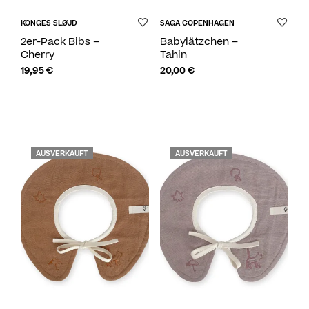
KONGES SLØJD
SAGA COPENHAGEN
2er-Pack Bibs –
Babylätzchen –
Cherry
Tahin
19,95
€
20,00
€
AUSVERKAUFT
AUSVERKAUFT