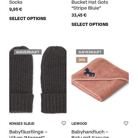
Socks
Bucket Hat Gots
“Stripe Bluie”
9,95
€
33,45
€
SELECT OPTIONS
SELECT OPTIONS
AUSVERKAUFT
AUSVERKAUFT
30%
KONGES SLØJD
LIEWOOD
Babyfäustlinge –
Babyhandtuch –
Vitum “Magnet”
Batu mit Kapuze