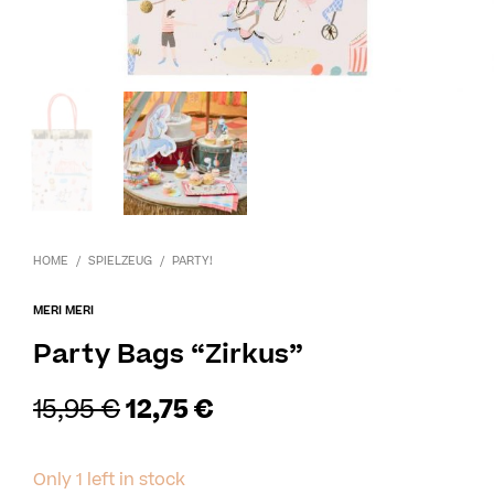
HOME
/
SPIELZEUG
/
PARTY!
MERI MERI
Party Bags “Zirkus”
15,95
€
12,75
€
Only 1 left in stock