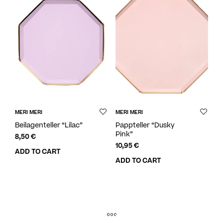
MERI MERI
MERI MERI
Beilagenteller “Lilac”
Pappteller “Dusky
Pink”
8,50
€
10,95
€
ADD TO CART
ADD TO CART