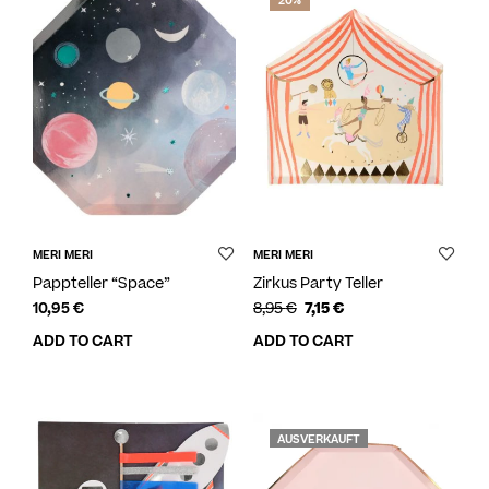
20%
MERI MERI
MERI MERI
Pappteller “Space”
Zirkus Party Teller
10,95
€
8,95
€
7,15
€
ADD TO CART
ADD TO CART
AUSVERKAUFT