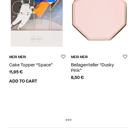
MERI MERI
MERI MERI
Cake Topper “Space”
Beilagenteller “Dusky
Pink”
11,95
€
8,50
€
ADD TO CART