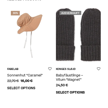
30%
AUSVERKAUFT
FABELAB
KONGES SLØJD
Sonnenhut “Caramel”
Babyfäustlinge –
Vitum “Magnet”
22,70
€
16,00
€
24,50
€
SELECT OPTIONS
SELECT OPTIONS