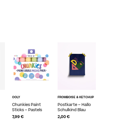
OOLY
FROMBOISE & KETCHUP
Chunkies Paint
Postkarte – Hallo
Sticks – Pastels
Schulkind Blau
7,99
€
2,00
€
ADD TO CART
ADD TO CART