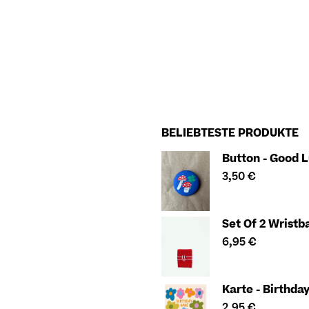
BELIEBTESTE PRODUKTE
Button - Good 
3,50
€
Set Of 2 Wristb
6,95
€
Karte - Birthda
2,95
€