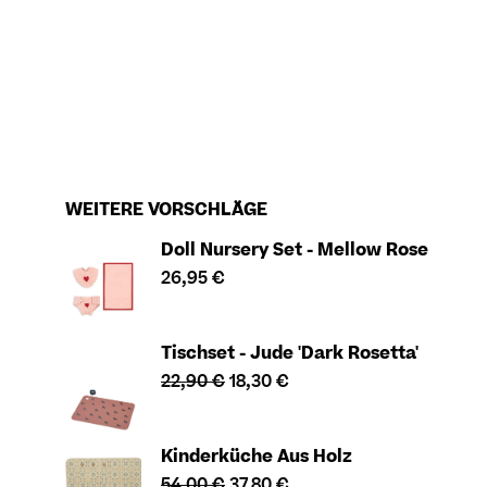
WEITERE VORSCHLÄGE
Doll Nursery Set - Mellow Rose
26,95
€
Tischset - Jude 'Dark Rosetta'
22,90
€
18,30
€
Kinderküche Aus Holz
54,00
€
37,80
€