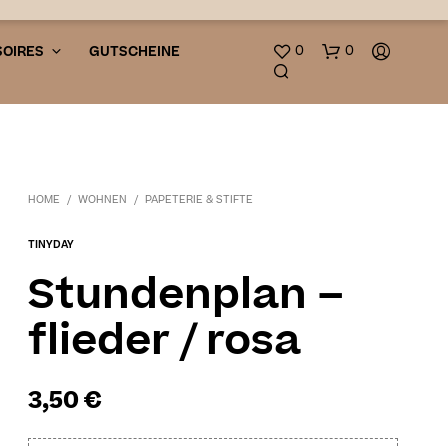
0
0
OIRES
GUTSCHEINE
HOME
/
WOHNEN
/
PAPETERIE & STIFTE
TINYDAY
Stundenplan –
N
O
flieder / rosa
P
R
O
D
3,50
€
U
C
T