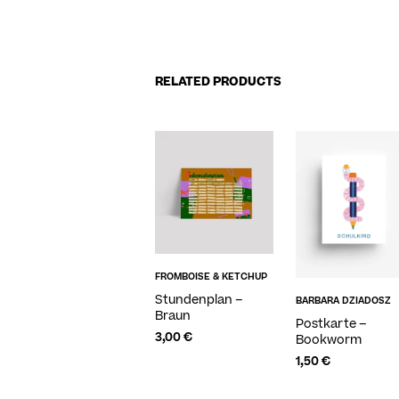
RELATED PRODUCTS
FROMBOISE & KETCHUP
Stundenplan –
BARBARA DZIADOSZ
Braun
Postkarte –
3,00
€
Bookworm
1,50
€
ADD TO CART
ADD TO CART