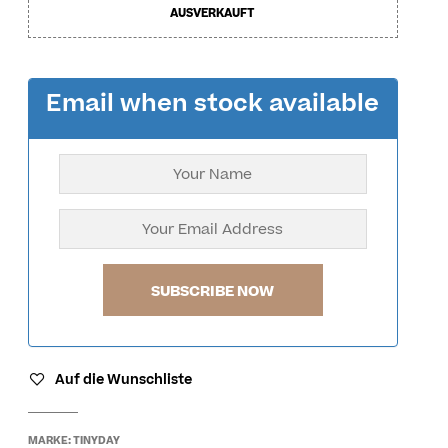
S
AUSVERKAUFT
I
N
T
H
Email when stock available
E
C
A
R
T
.
Auf die Wunschliste
MARKE:
TINYDAY