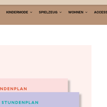
KINDERMODE
SPIELZEUG
WOHNEN
ACCESS