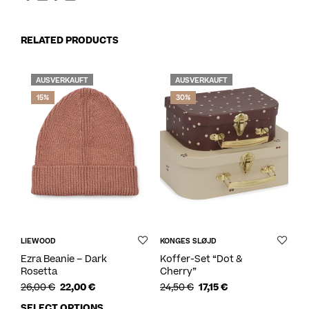
RELATED PRODUCTS
AUSVERKAUFT
AUSVERKAUFT
15%
30%
LIEWOOD
KONGES SLØJD
Ezra Beanie – Dark
Koffer-Set “Dot &
Rosetta
Cherry”
26,00
€
22,00
€
24,50
€
17,15
€
SELECT OPTIONS