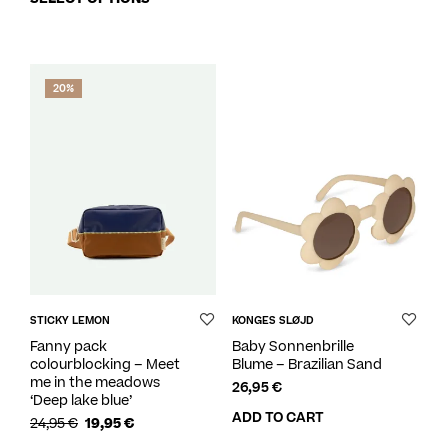
20%
STICKY LEMON
KONGES SLØJD
Fanny pack
Baby Sonnenbrille
colourblocking – Meet
Blume – Brazilian Sand
me in the meadows
26,95
€
‘Deep lake blue’
ADD TO CART
24,95
€
19,95
€