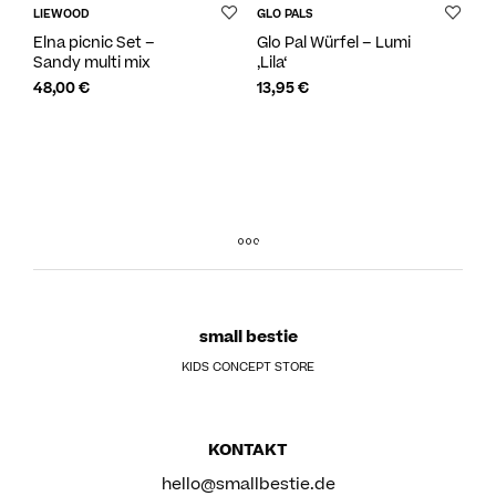
LIEWOOD
GLO PALS
Elna picnic Set –
Glo Pal Würfel – Lumi
Sandy multi mix
‚Lila‘
48,00
€
13,95
€
small bestie
KIDS CONCEPT STORE
KONTAKT
hello@smallbestie.de