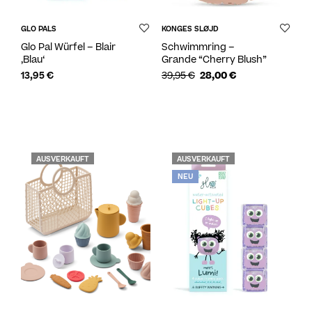
GLO PALS
KONGES SLØJD
Glo Pal Würfel – Blair
Schwimmring –
‚Blau‘
Grande “Cherry Blush”
13,95
€
39,95
€
28,00
€
AUSVERKAUFT
AUSVERKAUFT
NEU