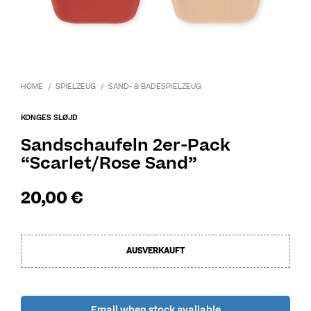
HOME
/
SPIELZEUG
/
SAND- & BADESPIELZEUG
KONGES SLØJD
Sandschaufeln 2er-Pack
“Scarlet/Rose Sand”
20,00
€
AUSVERKAUFT
Email when stock available