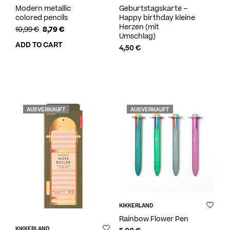
Modern metallic
Geburtstagskarte –
colored pencils
Happy birthday kleine
Herzen (mit
10,99
€
8,79
€
Umschlag)
ADD TO CART
4,50
€
AUSVERKAUFT
AUSVERKAUFT
KIKKERLAND
Rainbow Flower Pen
KIKKERLAND