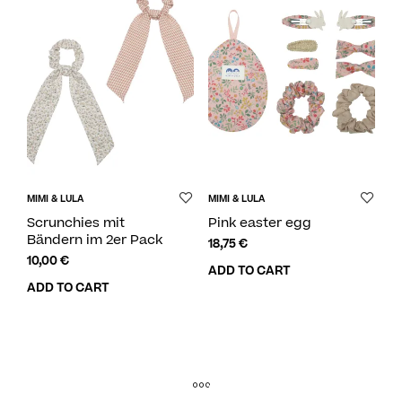
MIMI & LULA
MIMI & LULA
Scrunchies mit
Pink easter egg
Bändern im 2er Pack
18,75
€
10,00
€
ADD TO CART
ADD TO CART