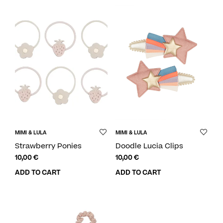
MIMI & LULA
MIMI & LULA
Strawberry Ponies
Doodle Lucia Clips
10,00
€
10,00
€
ADD TO CART
ADD TO CART