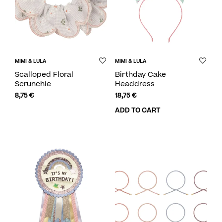
MIMI & LULA
MIMI & LULA
Scalloped Floral
Birthday Cake
Scrunchie
Headdress
8,75
€
18,75
€
ADD TO CART