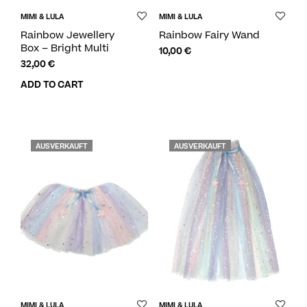
MIMI & LULA
MIMI & LULA
Rainbow Jewellery
Rainbow Fairy Wand
Box – Bright Multi
10,00
€
32,00
€
ADD TO CART
AUSVERKAUFT
AUSVERKAUFT
MIMI & LULA
MIMI & LULA