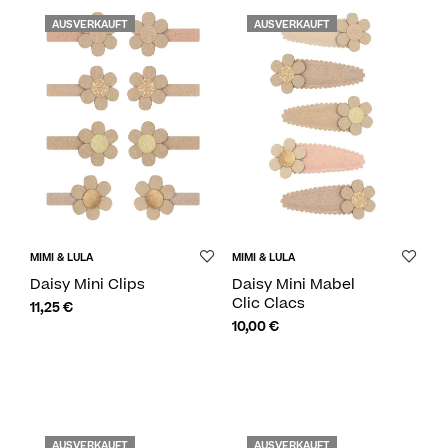
AUSVERKAUFT
AUSVERKAUFT
MIMI & LULA
MIMI & LULA
Daisy Mini Clips
Daisy Mini Mabel
Clic Clacs
11,25
€
10,00
€
AUSVERKAUFT
AUSVERKAUFT