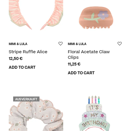
MIMI & LULA
MIMI & LULA
Stripe Ruffle Alice
Floral Acetate Claw
Clips
12,50
€
11,25
€
ADD TO CART
ADD TO CART
AUSVERKAUFT