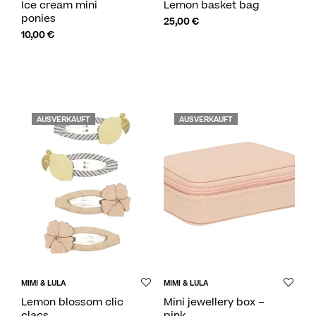
Ice cream mini
Lemon basket bag
ponies
25,00
€
10,00
€
AUSVERKAUFT
AUSVERKAUFT
MIMI & LULA
MIMI & LULA
Lemon blossom clic
Mini jewellery box –
clacs
pink