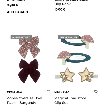
Clip Pack
10,00
€
10,00
€
ADD TO CART
AUSVERKAUFT
AUSVERKAUFT
MIMI & LULA
MIMI & LULA
Agnes Oversize Bow
Magical Toadstool
Pack – Burgundy
Clip Set