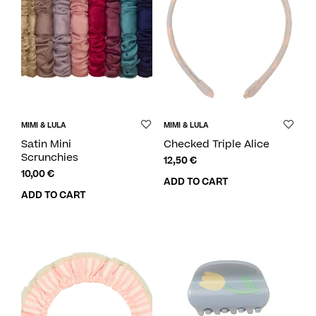
MIMI & LULA
MIMI & LULA
Satin Mini
Checked Triple Alice
Scrunchies
12,50
€
10,00
€
ADD TO CART
ADD TO CART