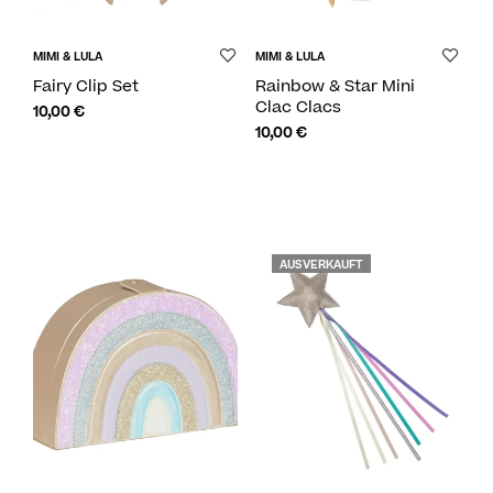
MIMI & LULA
MIMI & LULA
Fairy Clip Set
Rainbow & Star Mini
Clac Clacs
10,00
€
10,00
€
AUSVERKAUFT