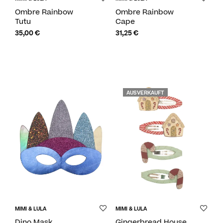
Ombre Rainbow
Ombre Rainbow
Tutu
Cape
35,00
€
31,25
€
AUSVERKAUFT
MIMI & LULA
MIMI & LULA
Dino Mask
Gingerbread House