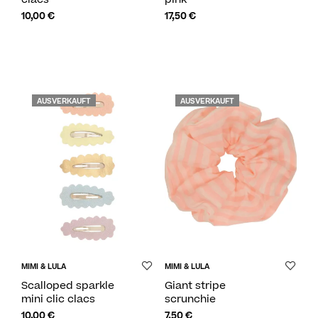
10,00
€
17,50
€
AUSVERKAUFT
AUSVERKAUFT
MIMI & LULA
MIMI & LULA
Scalloped sparkle
Giant stripe
mini clic clacs
scrunchie
10,00
€
7,50
€