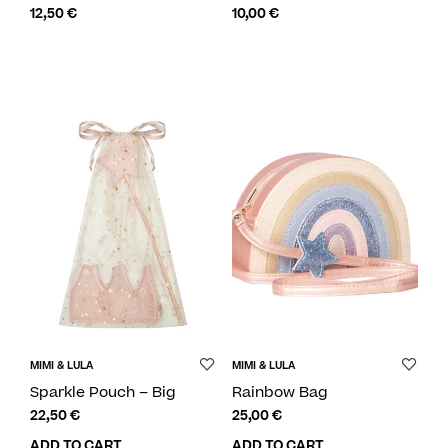
12,50
€
10,00
€
MIMI & LULA
MIMI & LULA
Sparkle Pouch – Big
Rainbow Bag
22,50
€
25,00
€
ADD TO CART
ADD TO CART